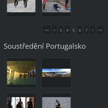
<<
<
3
4
5
6
7
>
>>
Soustředění Portugalsko