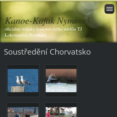
Kanoe-Kajak Nymburk
oficiální stránky kanoistického oddílu TJ
Lokomotiva Nymburk
Soustředění Chorvatsko