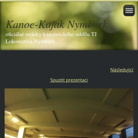
Kanoe-Kajak Nymburk
oficiální stránky kanoistického oddílu TJ
Lokomotiva Nymburk
Následující
Spustit prezentaci