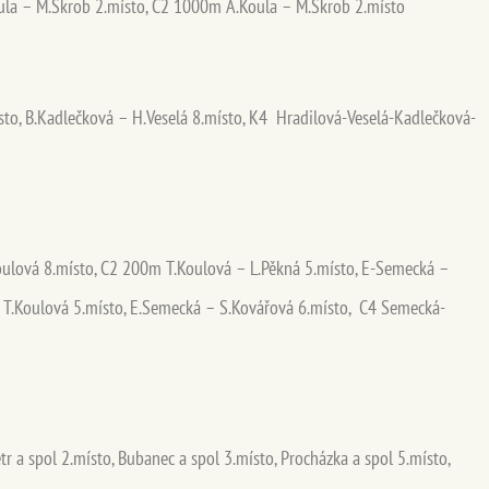
oula – M.Škrob 2.místo, C2 1000m A.Koula – M.Škrob 2.místo
to, B.Kadlečková – H.Veselá 8.místo, K4 Hradilová-Veselá-Kadlečková-
ulová 8.místo, C2 200m T.Koulová – L.Pěkná 5.místo, E-Semecká –
 T.Koulová 5.místo, E.Semecká – S.Kovářová 6.místo, C4 Semecká-
r a spol 2.místo, Bubanec a spol 3.místo, Procházka a spol 5.místo,