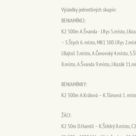
Výsledky jednotlivých skupin:
BENJAMÍNCI:
K2 500m A.Švanda - J.Rys 5.místo, J.Ko
– S.Štych 6. místo, MK1 500 J.Rys 2.mís
J.Bajtoš 3.místo, A.Čenovský 4.místo, S
8.místo, A.Švanda 9.místo, J.Kozák 11.m
BENJAMÍNKY:
K2 500m A.Králová – K.Tůmová 1. míst
ŽÁCI:
K2 50m D.Hamtil – K.Štědrý 8.místo, C2