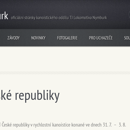
rk
oficiální stránky kanoistického oddílu TJ Lokomotiva Nymburk
ZÁVODY
NOVINKY
FOTOGALERIE
PRO UCHAZEČE
SO
ské republiky
í České republiky v rychlostní kanoistice konané ve dnech 31. 7. – 3. 8.