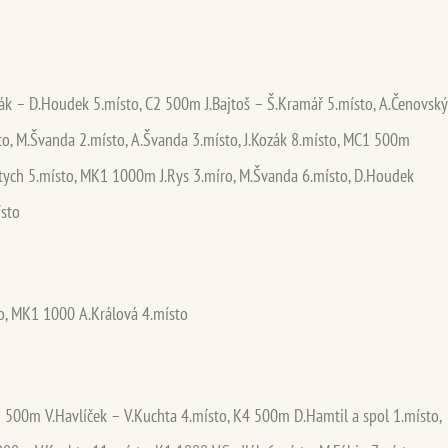
zák – D.Houdek 5.místo, C2 500m J.Bajtoš – Š.Kramář 5.místo, A.Čenovský
to, M.Švanda 2.místo, A.Švanda 3.místo, J.Kozák 8.místo, MC1 500m
.Štych 5.místo, MK1 1000m J.Rys 3.míro, M.Švanda 6.místo, D.Houdek
ísto
o, MK1 1000 A.Králová 4.místo
 500m V.Havlíček – V.Kuchta 4.místo, K4 500m D.Hamtil a spol 1.místo,