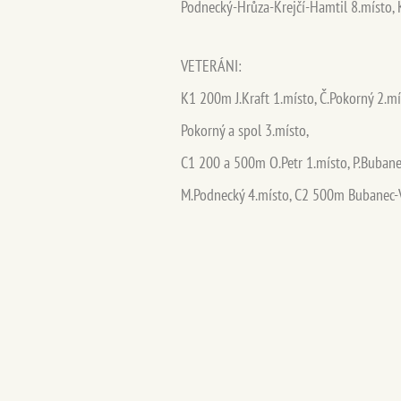
Podnecký-Hrůza-Krejčí-Hamtil 8.místo,
VETERÁNI:
K1 200m J.Kraft 1.místo, Č.Pokorný 2.m
Pokorný a spol 3.místo,
C1 200 a 500m O.Petr 1.místo, P.Bubanec
M.Podnecký 4.místo, C2 500m Bubanec-Ví