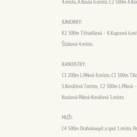
4.místo, A.Koula 6.místo, C2 500m A.K
JUNIORKY:
K2 500m T.Hradilová – K.Kupcová 6.mís
Ščuková 4.místo
KANOISTKY:
C1 200m L.Pěkná 8.místo, C1 500m T.Ko
S.Kovářová 7.místo, C2 500m L.Pěkná –
Koulová-Pěkná-Kovářová 5.místo
MUŽI:
C4 500m Drahokoupil a spol 1.místo, Pet