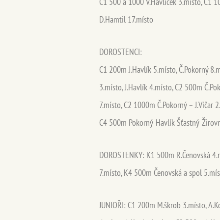
C1 500 a 1000 V.Havlíček 3.místo, C1 1
D.Hamtil 17.místo
DOROSTENCI:
C1 200m J.Havlík 5.místo, Č.Pokorný 8.
3.místo, J.Havlík 4.místo, C2 500m Č.Poko
7.místo, C2 1000m Č.Pokorný – J.Vičar 2.m
C4 500m Pokorný-Havlík-Šťastný-Žirovn
DOROSTENKY: K1 500m R.Čenovská 4.mí
7.místo, K4 500m Čenovská a spol 5.mí
JUNIOŘI: C1 200m M.škrob 3.místo, A.Ko