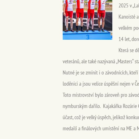
2025 v „La
Kanoisté a
velkém poč
14 let, do
Která se dě
veteránů, ale také nazývaná „Masters“ star
Nutné je se zmínit i o závodnících, kteř
loděnici a jsou velice úspěšní nejen v Č
Toto mistrovství bylo zároveň pro závod
nymburským dařilo. Kajakářka Rozárie Čen
účast, což je velký úspěch, jelikož kon
medailí a finálových umístění na ME a 