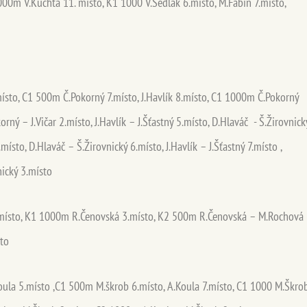
000m V.Kuchta 11. místo, K1 1000 V.Sedlák 6.místo, M.Fábin 7.místo,
místo, C1 500m Č.Pokorný 7.místo, J.Havlík 8.místo, C1 1000m Č.Pokorný
rný – J.Vičar 2.místo, J.Havlík – J.Šťastný 5.místo, D.Hlaváč - Š.Žirovnick
ísto, D.Hlaváč – Š.Žirovnický 6.místo, J.Havlík – J.Šťastný 7.místo ,
ický 3.místo
sto, K1 1000m R.Čenovská 3.místo, K2 500m R.Čenovská – M.Rochová
sto
ula 5.místo ,C1 500m M.škrob 6.místo, A.Koula 7.místo, C1 1000 M.Škro