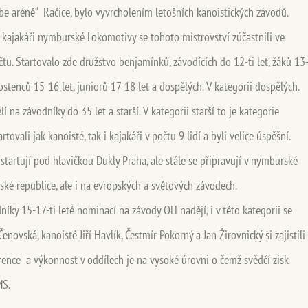
be aréně“ Račice, bylo vyvrcholením letošních kanoistických závodů.
 kajakáři nymburské Lokomotivy se tohoto mistrovství zúčastnili ve
tu. Startovalo zde družstvo benjamínků, závodících do 12-ti let, žáků 13
rostenců 15-16 let, juniorů 17-18 let a dospělých. V kategorii dospělých.
lí na závodníky do 35 let a starší. V kategorii starší to je kategorie
tovali jak kanoisté, tak i kajakáři v počtu 9 lidí a byli velice úspěšní.
í startují pod hlavičkou Dukly Praha, ale stále se připravují v nymburské
eské republice, ale i na evropských a světových závodech.
níky 15-17-ti leté nominací na závody OH nadějí, i v této kategorii se
ovská, kanoisté Jiří Havlík, Čestmír Pokorný a Jan Žirovnický si zajistili
kurence a výkonnost v oddílech je na vysoké úrovni o čemž svědčí zisk
MS.