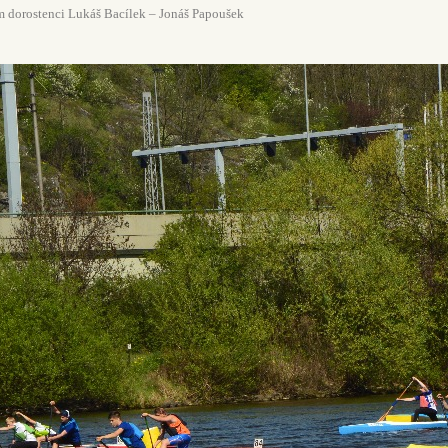
stenci Lukáš Bacílek – Jonáš Papoušek