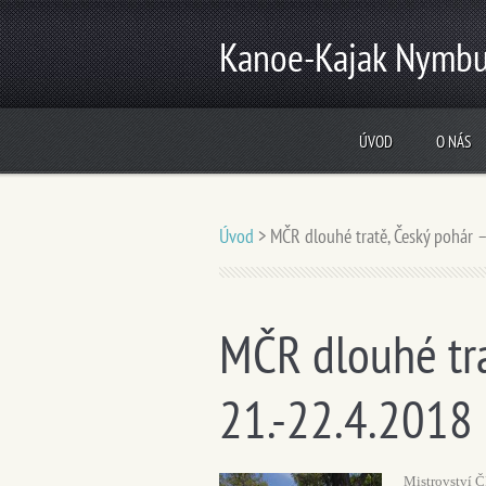
Kanoe-Kajak Nymbu
ÚVOD
O NÁS
Úvod
>
MČR dlouhé tratě, Český pohár 
MČR dlouhé tra
21.-22.4.2018
Mistrovství Č