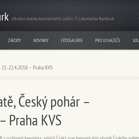
rk
oficiální stránky kanoistického oddílu TJ Lokomotiva Nymburk
ZÁVODY
NOVINKY
FOTOGALERIE
PRO UCHAZEČE
SO
– 21.-22.4.2018 – Praha KVS
tě, Český pohár –
 – Praha KVS
R v rychlostní kanoistice, zahájil Český svaz kanoistů sérii závodů Českého pohár