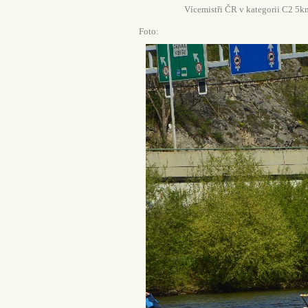
Vícemistři ČR v kategorii C2 5km doro
Foto: