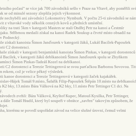
letního počasí“ se více jak 700 závodníků sešlo v Praze na Vltavě, aby poměřili sv
i jak se od minulé sezony zlepšila jejich výkonnost.
de nechyběli ani závodníci Lokomotivy Nymburk. V počtu 25-ti závodníků se ná
vit z vltavské vody několik cenných kovů a předních umístění.
iky na trati 5km v kategorii Masters se stali Ondřej Petr na kanoi a Čestmír
jaku. Stříbrnou medaili získal na kanoi Radek Soukup a čtvrté místo obsadil na
av Podnecký.
ile získali kanoista Šimon Janďourek v kategorii žáků, Lukáš Bacílek-Papoušek
orii C2 dorostenci.
ile získali v kategorii benjamínků kanoista Šimon Pinkas, v kategorii dorostenců
š Bacílek, v kategorii žáků deblkanoistů Šimon Janďourek spolu se Zbyňkem
amínci Šimon Pinkas-Tadeáš Kozel na deblkanoi.
egorii C2 dorostenci a Terezie Tettingerová se svou parťačkou Barborou Sovovou. Ti
ím rokem, což je velice pěkný výsledek.
ii kanoe dorostenci a Terezie Tettingerová v kategorii žaček kajakářek.
tanislav-Hájek Tomáš 9.místo, Šafařík Filip-Papoušek Štěpán 10.místo na deblkanoíc
 K2 bky, 13.místo Bára Válková na K2 bky, 11.místo Petr Tettinger C1 dci. Na
ý.
 závodech zvrhli: Bára Válková, Kryštof Kupec, Matouš Kysilka, Petr Tettinger,
a dále Tomáš Hradil, který byl soupeři v obrátce „zavřen“ takovým způsobem, že
dojet.
ha, kterému se povedl uspořádat závod na velice slušné úrovni, čemuž velmi