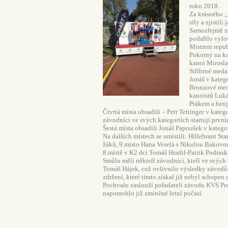
roku 2018.
Za krásného „
síly a zjistil
Samozřejmě z
podařilo vylo
Mistrem republ
Pokorný na ka
kanoi Mirosl
Stříbrné meda
Jonáš v kateg
Bronzové meda
kanoistů Luká
Ptákem a benj
Čtvrtá místa obsadili – Petr Tettinger v kat
závodníci ve svých kategoriích startují prvn
Šestá místa obsadili Jonáš Papoušek v kategor
Na dalších místech se umístili: Hillebrant S
žáků, 9.místo Hana Veselá s Nikolou Bakovou
8.místě v K2 dci Tomáš Hradil-Patrik Podrask
Smůlu měli někteří závodníci, kteří ve svých
Tomáš Hájek, což ovlivnilo výsledky závodů 
zdržení, které tímto získal již nebyl schopen 
Pochvalu zaslouží pořadateli závodu KVS Pra
napomohlo již zmíněné letní počasí.