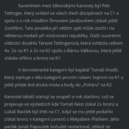
Suverénem mezi žákovskými kanoisty byl Petr
Tettinger, který zvítězil ve všech třech disciplínách na C1 a
spolu s o rok mladším Šimonem Janďourkem získali ještě
2xstříbro. Tato posádka při větším sjetí může útočit i na
některou medaili při mistrovství republiky. Další suverénní
vítězství dosáhla Terezie Tettingerová, která zvítězila celkem
4x. 2x na K1 a 2x na K2 spolu s Bárou Válkovou, která ještě
získala stříbro a bronz na K1.
V dorostenecké kategorii byl kajakář Tomáš Hradil,
který startuje v této kategorii prvním rokem 3xprvní na K1 a
ještě přidal dvě druhá místa a body do „Poháru“ na K2.
Kanoisté taktéž startují se soupeři o rok staršími, což se
projevuje ve výsledcích kde Tomáš Keist získal 2x bronz a
Lukáš Bacílek byl třetí na C1, když se mu ještě podařilo
získat bronz v kategorii juniorů s Matyášem Plačkem. Jeho
parťák Jonáš Papoušek bohužel nestartoval, jelikož se