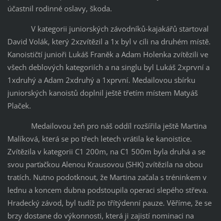
účastnil rodinné oslavy, škoda.
V kategorii juniorských závodníků-kajakářů startoval
David Volák, který 2xzvítězil a 1x byl v cíli na druhém místě.
Kanoističtí junioři Lukáš Franěk a Adam Holenka zvítězili ve
všech deblových kategoriích a na singlu byl Lukáš 2xprvní a
1xdruhý a Adam 2xdruhý a 1xprvní. Medailovou sbírku
juniorských kanoistů doplnil ještě třetím místem Matyáš
Plaček.
Medailovou žeň pro náš oddíl rozšířila ještě Martina
Malíková, která se po třech letech vrátila ke kanoistice.
Zvítězila v kategorii C1 200m, na C1 500m byla druhá a se
svou parťačkou Alenou Krausovou (SHK) zvítězila na obou
tratích. Nutno podotknout, že Martina začala s tréninkem v
lednu a koncem dubna podstoupila operaci slepého střeva.
Hradecký závod, byl tudíž po třítýdenní pauze. Věříme, že se
brzy dostane do výkonnosti, která ji zajistí nominaci na