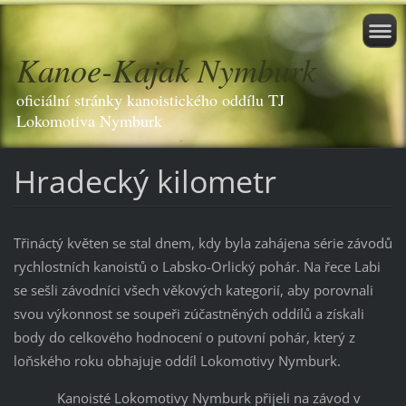
Kanoe-Kajak Nymburk
oficiální stránky kanoistického oddílu TJ
Lokomotiva Nymburk
Hradecký kilometr
Třináctý květen se stal dnem, kdy byla zahájena série závodů
rychlostních kanoistů o Labsko-Orlický pohár. Na řece Labi
se sešli závodníci všech věkových kategorií, aby porovnali
svou výkonnost se soupeři zúčastněných oddílů a získali
body do celkového hodnocení o putovní pohár, který z
loňského roku obhajuje oddíl Lokomotivy Nymburk.
Kanoisté Lokomotivy Nymburk přijeli na závod v