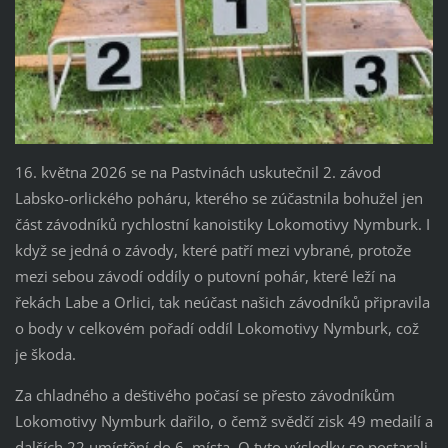
16. května 2026 se na Pastvinách uskutečnil 2. závod
Labsko-orlického poháru, kterého se zúčastnila bohužel jen
část závodníků rychlostní kanoistiky Lokomotivy Nymburk. I
když se jedná o závody, které patří mezi vybrané, protože
mezi sebou závodí oddíly o putovní pohár, které leží na
řekách Labe a Orlici, tak neúčast našich závodníků připravila
o body v celkovém pořadí oddíl Lokomotivy Nymburk, což
je škoda.
Za chladného a deštivého počasí se přesto závodníkům
Lokomotivy Nymburk dařilo, o čemž svědčí zisk 49 medailí a
dalších 22 umístění do 6. místa. O tyto výsledky se postarali