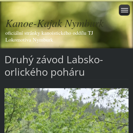
Kanoe-Kajak Nymburk
oficiální stránky kanoistického oddílu TJ
Lokomotiva Nymburk
Druhý závod Labsko-
orlického poháru