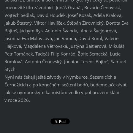
jmenovitě tito závodníci: Jonáš Granát, Rozárie Čenovská,
Vojtěch Sedlák, David Houdek, Josef Kozák, Adéla Králová,
Jakub Šťastný, Viktor Havlíček, Štěpán Žirovnický, Dorota Eva
Bajtoš, Jáchym Rys, Antonín Švanda, Aneta Švejdarová,
Jasmína Eva Malovcová, Jan Varaďa, David Ruml, Valerie
Hájková, Magdalena Větrovská, Justýna Baitlerová, Mikuláš
Petr Tománek, Tadeáš Filip Konrád, Žofie Semecká, Lucie
Rumlová, Antonín Čenovský, Jonatan Terenc Bajtoš, Samuel
Štych.
Nyní nás čekají ještě závody v Nymburce, Sezemicích a
Černožicích a po konečném sečtení bodů, budeme očekávat,
jak se nymburským kanoistům vedlo v pohárovém klání
v roce 2026.