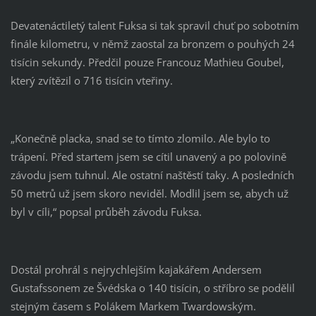
Devatenáctiletý talent Fuksa si tak spravil chuť po sobotním
finále kilometru, v němž zaostal za bronzem o pouhých 24
tisícin sekundy. Předčil pouze Francouz Mathieu Goubel,
který zvítězil o 716 tisícin vteřiny.
„Konečně placka, snad se to tímto zlomilo. Ale bylo to
trápení. Před startem jsem se cítil unavený a po polovině
závodu jsem tuhnul. Ale ostatní naštěstí taky. A posledních
50 metrů už jsem skoro neviděl. Modlil jsem se, abych už
byl v cíli,“ popsal průběh závodu Fuksa.
Dostál prohrál s nejrychlejším kajakářem Andersem
Gustafssonem ze Švédska o 140 tisícin, o stříbro se podělil
stejným časem s Polákem Markem Twardowským.