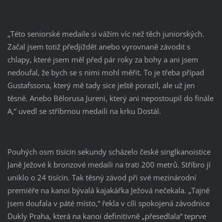
„Této seniorské medaile si vážím víc než těch juniorských.
Začal jsem totiž předjíždět anebo vyrovnaně závodit s
chlapy, které jsem měl před pár roky za bohy a ani jsem
nedoufal, že bych se s nimi mohl měřit. To je třeba případ
Gustafssona, který mě tady sice ještě porazil, ale už jen
těsně. Anebo Bělorusa Jureni, který ani nepostoupil do finále
A,“ uvedl se stříbrnou medailí na krku Dostál.
Pouhých osm tisícin sekundy scházelo české singlkanoistice
Janě Ježové k bronzové medaili na trati 200 metrů. Stříbro jí
uniklo o 24 tisícin. Tak těsný závod při své mezinárodní
premiéře na kanoi bývalá kajakářka Ježová nečekala. „Tajně
jsem doufala v páté místo,“ řekla v cíli spokojená závodnice
Dukly Praha, která na kanoi definitivně „přesedlala“ teprve