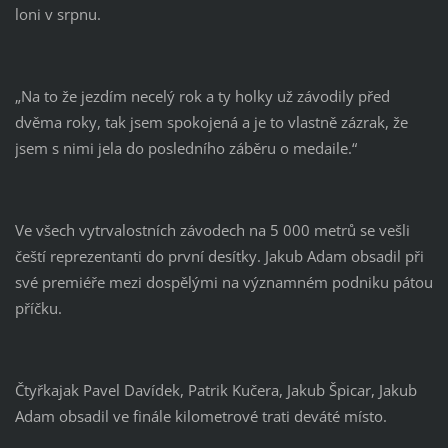
loni v srpnu.
„Na to že jezdím necelý rok a ty holky už závodily před
dvěma roky, tak jsem spokojená a je to vlastně zázrak, že
jsem s nimi jela do posledního záběru o medaile.“
Ve všech vytrvalostních závodech na 5 000 metrů se vešli
čeští reprezentanti do první desítky. Jakub Adam obsadil při
své premiéře mezi dospělými na významném podniku pátou
příčku.
Čtyřkajak Pavel Davídek, Patrik Kučera, Jakub Špicar, Jakub
Adam obsadil ve finále kilometrové trati deváté místo.