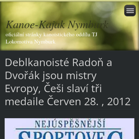
Kanoe-Kajak Nymburk
oficiální stránky kanoistického oddílu TJ
Lokomotiva Nymburk
Deblkanoisté Radoň a
Dvořák jsou mistry
Evropy, Češi slaví tři
medaile Červen 28. , 2012