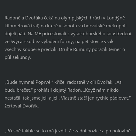
Radoně a Dvořáka čeká na olympijských hrách v Londýně
kilometrová trať, na které v sobotu v chorvatské metropoli
dojeli pátí. Na ME přicestovali z vysokohorského soustředění
ve Švýcarsku bez vyladění formy, na pětistovce však
všechny soupeře předčili. Druhé Rumuny porazili téměř o
půl sekundy.
„Bude hymna! Poprvé!“ křičel radostně v cíli Dvořák. „Asi
budu brečet,“ prohlásil dojatý Radoň. „Když nám nikdo
nestačil, tak jsme jeli a jeli. Vlastně stačí jen rychle pádlovat,“
žertoval Dvořák.
„Přesně takhle se to má jezdit. Ze zadní pozice a po polovině