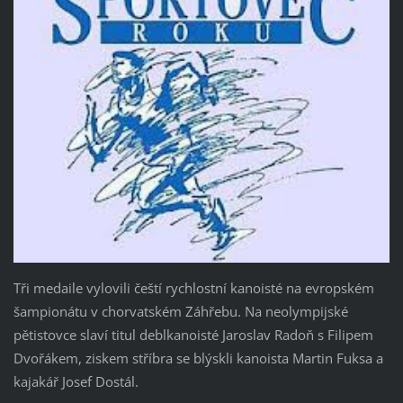
Tři medaile vylovili čeští rychlostní kanoisté na evropském
šampionátu v chorvatském Záhřebu. Na neolympijské
pětistovce slaví titul deblkanoisté Jaroslav Radoň s Filipem
Dvořákem, ziskem stříbra se blýskli kanoista Martin Fuksa a
kajakář Josef Dostál.