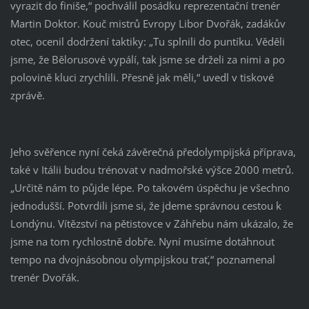
vyrazit do finiše,“ pochválil posádku reprezentační trenér
Martin Doktor. Kouč mistrů Evropy Libor Dvořák, zadákův
otec, ocenil dodržení taktiky: „Tu splnili do puntíku. Věděli
jsme, že Bělorusové vypálí, tak jsme se drželi za nimi a po
polovině kluci zrychlili. Přesně jak měli,“ uvedl v tiskové
zprávě.
Jeho svěřence nyní čeká závěrečná předolympijská příprava,
také v Itálii budou trénovat v nadmořské výšce 2000 metrů.
„Určitě nám to půjde lépe. Po takovém úspěchu je všechno
jednodušší. Potvrdili jsme si, že jdeme správnou cestou k
Londýnu. Vítězství na pětistovce v Záhřebu nám ukázalo, že
jsme na tom rychlostně dobře. Nyní musíme dotáhnout
tempo na dvojnásobnou olympijskou trať,“ poznamenal
trenér Dvořák.