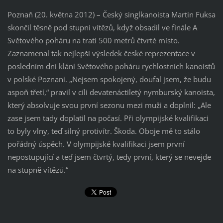
Poznaň (20. května 2012) – Český singlkanoista Martin Fuksa
skončil těsně pod stupni vítězů, když obsadil ve finále A
Světového poháru na trati 500 metrů čtvrté místo.
Zaznamenal tak nejlepší výsledek české reprezentace v
posledním dni klání Světového poháru rychlostních kanoistů
v polské Poznani. „Nejsem spokojený, doufal jsem, že budu
aspoň třetí,“ pravil v cíli devatenáctiletý nymburský kanoista,
který absolvuje svou první sezonu mezi muži a doplnil: „Ale
zase jsem tady doplatil na počasí. Při olympijské kvalifikaci
to byly vlny, teď silný protivítr. Škoda. Oboje mě to stálo
pořádný úspěch. V olympijské kvalifikaci jsem první
nepostupující a teď jsem čtvrtý, tedy první, který se nevejde
na stupně vítězů.“