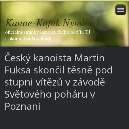
Kanoe-Kajak Nymburk
oficiální stránky kanoistického oddílu TJ
Lokomotiva Nymburk
Český kanoista Martin
Fuksa skončil těsně pod
stupni vítězů v závodě
Světového poháru v
Poznani