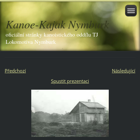
Kanoe-Kajak Nymburk
oficiální stránky kanoistického oddílu TJ
Lokomotiva Nymburk
Předchozí
Následující
Spustit prezentaci