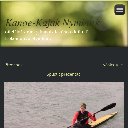
Kanoe-Kajak Nymburk
oficiální stránky kanoistického oddílu TJ
Lokomotiva Nymburk
Předchozí
Následující
Spustit prezentaci